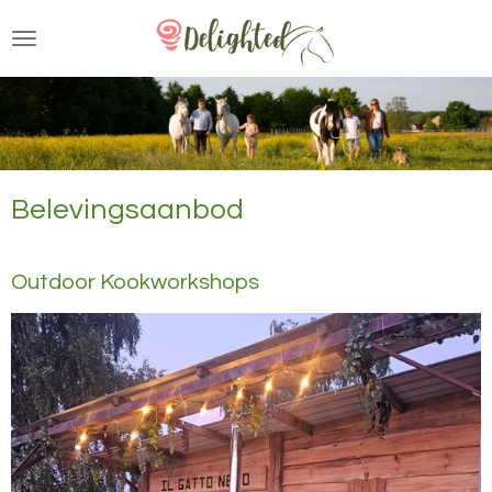
Ga
direct
naar
de
hoofdinhoud
Belevingsaanbod
Outdoor Kookworkshops